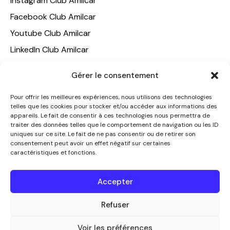
Instagram Club Amilcar
Facebook Club Amilcar
Youtube Club Amilcar
LinkedIn Club Amilcar
NOTRE GROUPE
Gérer le consentement
ACCUEIL
Pour offrir les meilleures expériences, nous utilisons des technologies
telles que les cookies pour stocker et/ou accéder aux informations des
AMILCAR TRAVEL CLUB
appareils. Le fait de consentir à ces technologies nous permettra de
CLUB AMILCAR, Club d'affaires international
traiter des données telles que le comportement de navigation ou les ID
uniques sur ce site. Le fait de ne pas consentir ou de retirer son
AGENCE MEDIANE
consentement peut avoir un effet négatif sur certaines
caractéristiques et fonctions.
CONTACT
NOUS CONTACTER
Accepter
+33 7 49 60 92 02
info@clubamilcar.fr
Refuser
Voir les préférences