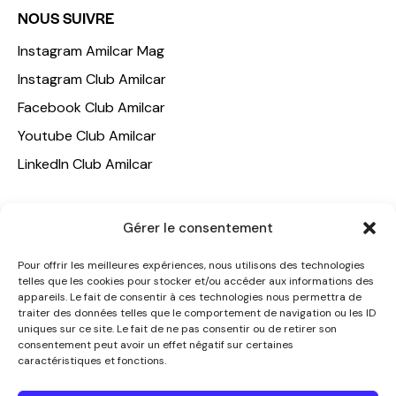
NOUS SUIVRE
Instagram Amilcar Mag
Instagram Club Amilcar
Facebook Club Amilcar
Youtube Club Amilcar
LinkedIn Club Amilcar
NOTRE GROUPE
Gérer le consentement
ACCUEIL
Pour offrir les meilleures expériences, nous utilisons des technologies
AMILCAR TRAVEL CLUB
telles que les cookies pour stocker et/ou accéder aux informations des
appareils. Le fait de consentir à ces technologies nous permettra de
CLUB AMILCAR, Club d'affaires international
traiter des données telles que le comportement de navigation ou les ID
AGENCE MEDIANE
uniques sur ce site. Le fait de ne pas consentir ou de retirer son
consentement peut avoir un effet négatif sur certaines
CONTACT
caractéristiques et fonctions.
NOUS CONTACTER