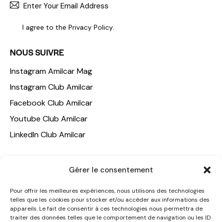
S'INCR
I agree to the
Privacy Policy
.
NOUS SUIVRE
Instagram Amilcar Mag
Instagram Club Amilcar
Facebook Club Amilcar
Youtube Club Amilcar
LinkedIn Club Amilcar
NOTRE GROUPE
Gérer le consentement
ACCUEIL
Pour offrir les meilleures expériences, nous utilisons des technologies
AMILCAR TRAVEL CLUB
telles que les cookies pour stocker et/ou accéder aux informations des
appareils. Le fait de consentir à ces technologies nous permettra de
CLUB AMILCAR, Club d'affaires international
traiter des données telles que le comportement de navigation ou les ID