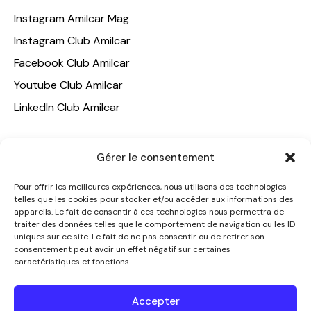
Instagram Amilcar Mag
Instagram Club Amilcar
Facebook Club Amilcar
Youtube Club Amilcar
LinkedIn Club Amilcar
NOTRE GROUPE
Gérer le consentement
ACCUEIL
Pour offrir les meilleures expériences, nous utilisons des technologies
AMILCAR TRAVEL CLUB
telles que les cookies pour stocker et/ou accéder aux informations des
appareils. Le fait de consentir à ces technologies nous permettra de
CLUB AMILCAR, Club d'affaires international
traiter des données telles que le comportement de navigation ou les ID
AGENCE MEDIANE
uniques sur ce site. Le fait de ne pas consentir ou de retirer son
consentement peut avoir un effet négatif sur certaines
CONTACT
caractéristiques et fonctions.
NOUS CONTACTER
Accepter