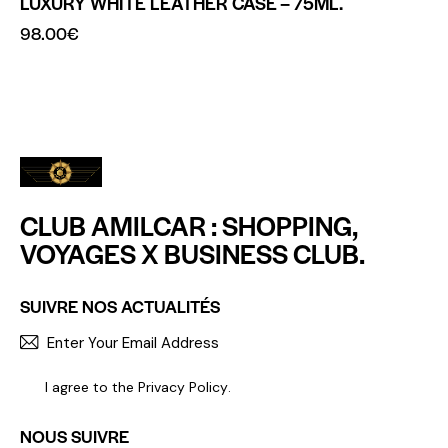
LUXURY WHITE LEATHER CASE – 75ML.
98.00
€
CLUB AMILCAR : SHOPPING,
VOYAGES X BUSINESS CLUB.
SUIVRE NOS ACTUALITÉS
S'INCR
I agree to the
Privacy Policy
.
NOUS SUIVRE