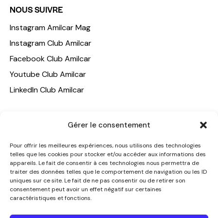
NOUS SUIVRE
Instagram Amilcar Mag
Instagram Club Amilcar
Facebook Club Amilcar
Youtube Club Amilcar
LinkedIn Club Amilcar
NOTRE GROUPE
Gérer le consentement
ACCUEIL
Pour offrir les meilleures expériences, nous utilisons des technologies
AMILCAR TRAVEL CLUB
telles que les cookies pour stocker et/ou accéder aux informations des
appareils. Le fait de consentir à ces technologies nous permettra de
CLUB AMILCAR, Club d'affaires international
traiter des données telles que le comportement de navigation ou les ID
AGENCE MEDIANE
uniques sur ce site. Le fait de ne pas consentir ou de retirer son
consentement peut avoir un effet négatif sur certaines
CONTACT
caractéristiques et fonctions.
NOUS CONTACTER