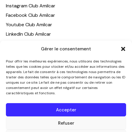
Instagram Club Amilcar
Facebook Club Amilcar
Youtube Club Amilcar
LinkedIn Club Amilcar
NOTRE GROUPE
Gérer le consentement
ACCUEIL
Pour offrir les meilleures expériences, nous utilisons des technologies
telles que les cookies pour stocker et/ou accéder aux informations des
AMILCAR TRAVEL CLUB
appareils. Le fait de consentir à ces technologies nous permettra de
CLUB AMILCAR, Club d'affaires international
traiter des données telles que le comportement de navigation ou les ID
uniques sur ce site. Le fait de ne pas consentir ou de retirer son
AGENCE MEDIANE
consentement peut avoir un effet négatif sur certaines
caractéristiques et fonctions.
CONTACT
NOUS CONTACTER
Accepter
+33 7 49 60 92 02
info@clubamilcar.fr
Refuser