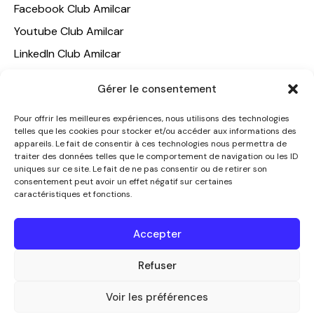
Facebook Club Amilcar
Youtube Club Amilcar
LinkedIn Club Amilcar
NOTRE GROUPE
Gérer le consentement
ACCUEIL
Pour offrir les meilleures expériences, nous utilisons des technologies
telles que les cookies pour stocker et/ou accéder aux informations des
AMILCAR TRAVEL CLUB
appareils. Le fait de consentir à ces technologies nous permettra de
CLUB AMILCAR, Club d'affaires international
traiter des données telles que le comportement de navigation ou les ID
uniques sur ce site. Le fait de ne pas consentir ou de retirer son
AGENCE MEDIANE
consentement peut avoir un effet négatif sur certaines
caractéristiques et fonctions.
CONTACT
NOUS CONTACTER
Accepter
+33 7 49 60 92 02
info@clubamilcar.fr
Refuser
Voir les préférences