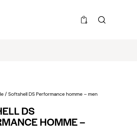
0
DÉCOUVRIR AMILCAR MAGAZINE GROUP - 35
MAGAZINES. ACHAT À L'UNITÉ OU ABONNEMEN
le
Softshell DS Performance homme – men
ELL DS
RMANCE HOMME –