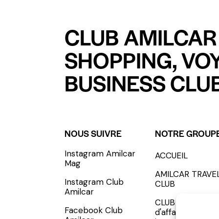
CLUB AMILCAR 
SHOPPING, VO
BUSINESS CLUB
NOUS SUIVRE
NOTRE GROUP
Instagram Amilcar
ACCUEIL
S'INCRIRE - SUBSCRIBE
Mag
AMILCAR TRAVE
Instagram Club
CLUB
Amilcar
CLUB AMILCAR, 
Facebook Club
d'affaires