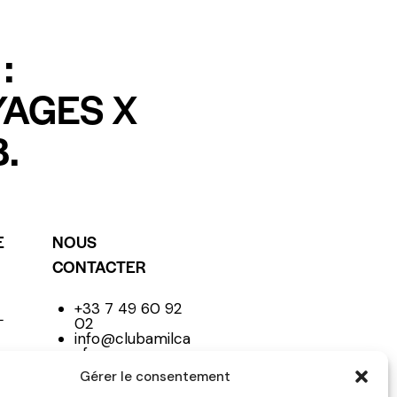
:
YAGES X
.
E
NOUS
CONTACTER
+33 7 49 60 92
L
02
info@clubamilca
r.fr
Club
Gérer le consentement