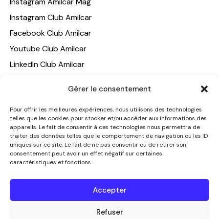
Instagram Amilcar Mag
Instagram Club Amilcar
Facebook Club Amilcar
Youtube Club Amilcar
LinkedIn Club Amilcar
NOTRE GROUPE
Gérer le consentement
ACCUEIL
Pour offrir les meilleures expériences, nous utilisons des technologies
telles que les cookies pour stocker et/ou accéder aux informations des
AMILCAR TRAVEL CLUB
appareils. Le fait de consentir à ces technologies nous permettra de
CLUB AMILCAR, Club d'affaires international
traiter des données telles que le comportement de navigation ou les ID
uniques sur ce site. Le fait de ne pas consentir ou de retirer son
AGENCE MEDIANE
consentement peut avoir un effet négatif sur certaines
caractéristiques et fonctions.
CONTACT
NOUS CONTACTER
Accepter
+33 7 49 60 92 02
info@clubamilcar.fr
Refuser