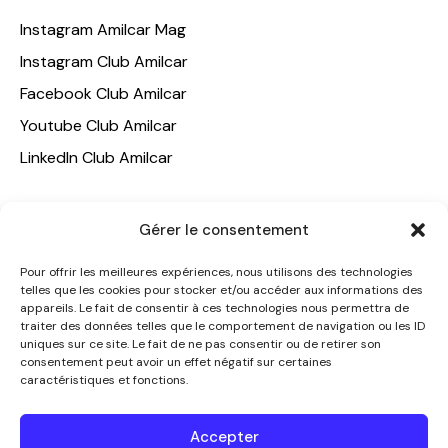
Instagram Amilcar Mag
Instagram Club Amilcar
Facebook Club Amilcar
Youtube Club Amilcar
LinkedIn Club Amilcar
NOTRE GROUPE
Gérer le consentement
ACCUEIL
Pour offrir les meilleures expériences, nous utilisons des technologies
AMILCAR TRAVEL CLUB
telles que les cookies pour stocker et/ou accéder aux informations des
appareils. Le fait de consentir à ces technologies nous permettra de
CLUB AMILCAR, Club d'affaires international
traiter des données telles que le comportement de navigation ou les ID
AGENCE MEDIANE
uniques sur ce site. Le fait de ne pas consentir ou de retirer son
consentement peut avoir un effet négatif sur certaines
CONTACT
caractéristiques et fonctions.
NOUS CONTACTER
Accepter