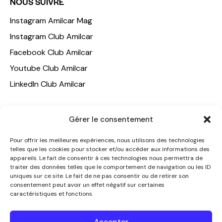
NOUS SUIVRE
Instagram Amilcar Mag
Instagram Club Amilcar
Facebook Club Amilcar
Youtube Club Amilcar
LinkedIn Club Amilcar
NOTRE GROUPE
Gérer le consentement
ACCUEIL
Pour offrir les meilleures expériences, nous utilisons des technologies
AMILCAR TRAVEL CLUB
telles que les cookies pour stocker et/ou accéder aux informations des
appareils. Le fait de consentir à ces technologies nous permettra de
CLUB AMILCAR, Club d'affaires international
traiter des données telles que le comportement de navigation ou les ID
AGENCE MEDIANE
uniques sur ce site. Le fait de ne pas consentir ou de retirer son
consentement peut avoir un effet négatif sur certaines
CONTACT
caractéristiques et fonctions.
NOUS CONTACTER
Accepter