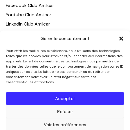
Facebook Club Amilcar
Youtube Club Amilcar
LinkedIn Club Amilcar
NOTRE GROUPE
Gérer le consentement
ACCUEIL
Pour offrir les meilleures expériences, nous utilisons des technologies
telles que les cookies pour stocker et/ou accéder aux informations des
AMILCAR TRAVEL CLUB
appareils. Le fait de consentir à ces technologies nous permettra de
CLUB AMILCAR, Club d'affaires international
traiter des données telles que le comportement de navigation ou les ID
uniques sur ce site. Le fait de ne pas consentir ou de retirer son
AGENCE MEDIANE
consentement peut avoir un effet négatif sur certaines
caractéristiques et fonctions.
CONTACT
NOUS CONTACTER
Accepter
+33 7 49 60 92 02
info@clubamilcar.fr
Refuser
Voir les préférences