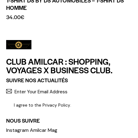
T-SHIRT DS BY DS AUTOMOBILES – T-SHIRT DS
HOMME
34.00
€
CLUB AMILCAR : SHOPPING,
VOYAGES X BUSINESS CLUB.
SUIVRE NOS ACTUALITÉS
S'INCR
I agree to the
Privacy Policy
.
NOUS SUIVRE
Instagram Amilcar Mag