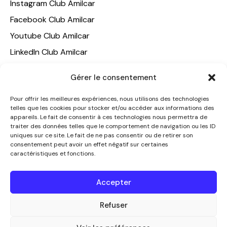
Instagram Club Amilcar
Facebook Club Amilcar
Youtube Club Amilcar
LinkedIn Club Amilcar
NOTRE GROUPE
Gérer le consentement
ACCUEIL
Pour offrir les meilleures expériences, nous utilisons des technologies
telles que les cookies pour stocker et/ou accéder aux informations des
AMILCAR TRAVEL CLUB
appareils. Le fait de consentir à ces technologies nous permettra de
CLUB AMILCAR, Club d'affaires international
traiter des données telles que le comportement de navigation ou les ID
uniques sur ce site. Le fait de ne pas consentir ou de retirer son
AGENCE MEDIANE
consentement peut avoir un effet négatif sur certaines
caractéristiques et fonctions.
CONTACT
NOUS CONTACTER
Accepter
+33 7 49 60 92 02
info@clubamilcar.fr
Refuser