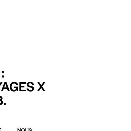
:
YAGES X
.
E
NOUS