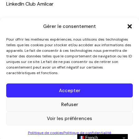
LinkedIn Club Amilcar
NOTRE GROUPE
Gérer le consentement
ACCUEIL
Pour offrir les meilleures expériences, nous utilisons des technologies
AMILCAR TRAVEL CLUB
telles que les cookies pour stocker et/ou accéder aux informations des
appareils. Le fait de consentir à ces technologies nous permettra de
CLUB AMILCAR, Club d'affaires international
traiter des données telles que le comportement de navigation ou les ID
AGENCE MEDIANE
uniques sur ce site. Le fait de ne pas consentir ou de retirer son
consentement peut avoir un effet négatif sur certaines
CONTACT
caractéristiques et fonctions.
NOUS CONTACTER
Accepter
+33 7 49 60 92 02
info@clubamilcar.fr
Refuser
Voir les préférences
CLUB AMILCAR by AMILCAR MAGAZINE GROUP
© 2013-
Politique de cookies
Politique de confidentialité
2026. Tous droits réservés.
French