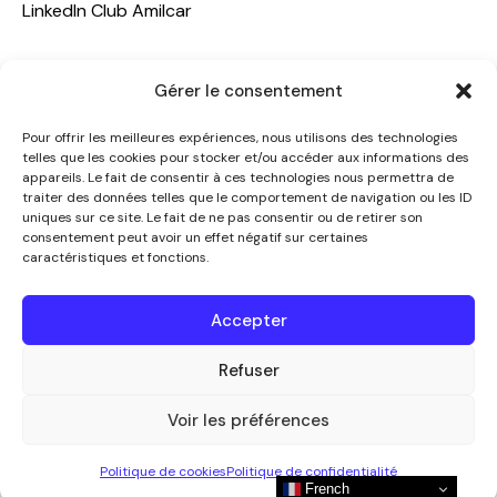
LinkedIn Club Amilcar
NOTRE GROUPE
Gérer le consentement
ACCUEIL
Pour offrir les meilleures expériences, nous utilisons des technologies
AMILCAR TRAVEL CLUB
telles que les cookies pour stocker et/ou accéder aux informations des
appareils. Le fait de consentir à ces technologies nous permettra de
CLUB AMILCAR, Club d'affaires international
traiter des données telles que le comportement de navigation ou les ID
AGENCE MEDIANE
uniques sur ce site. Le fait de ne pas consentir ou de retirer son
consentement peut avoir un effet négatif sur certaines
CONTACT
caractéristiques et fonctions.
NOUS CONTACTER
Accepter
+33 7 49 60 92 02
info@clubamilcar.fr
Refuser
Voir les préférences
CLUB AMILCAR by AMILCAR MAGAZINE GROUP
© 2013-
Politique de cookies
Politique de confidentialité
2026. Tous droits réservés.
French