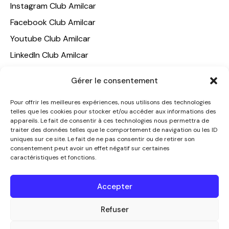
Instagram Club Amilcar
Facebook Club Amilcar
Youtube Club Amilcar
LinkedIn Club Amilcar
NOTRE GROUPE
Gérer le consentement
ACCUEIL
Pour offrir les meilleures expériences, nous utilisons des technologies
telles que les cookies pour stocker et/ou accéder aux informations des
AMILCAR TRAVEL CLUB
appareils. Le fait de consentir à ces technologies nous permettra de
CLUB AMILCAR, Club d'affaires international
traiter des données telles que le comportement de navigation ou les ID
uniques sur ce site. Le fait de ne pas consentir ou de retirer son
AGENCE MEDIANE
consentement peut avoir un effet négatif sur certaines
caractéristiques et fonctions.
CONTACT
NOUS CONTACTER
Accepter
+33 7 49 60 92 02
info@clubamilcar.fr
Refuser