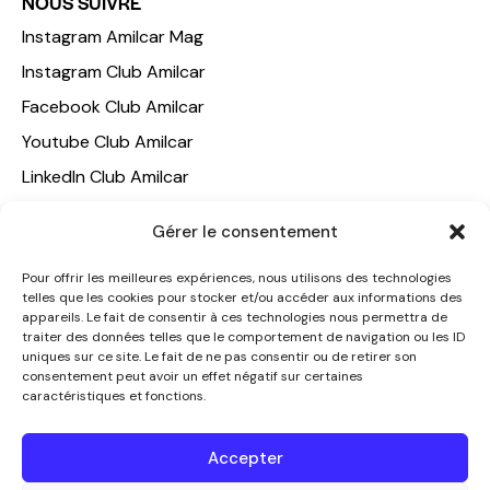
NOUS SUIVRE
Instagram Amilcar Mag
Instagram Club Amilcar
Facebook Club Amilcar
Youtube Club Amilcar
LinkedIn Club Amilcar
Gérer le consentement
NOTRE GROUPE
ACCUEIL
Pour offrir les meilleures expériences, nous utilisons des technologies
telles que les cookies pour stocker et/ou accéder aux informations des
AMILCAR TRAVEL CLUB
appareils. Le fait de consentir à ces technologies nous permettra de
CLUB AMILCAR, Club d'affaires international
traiter des données telles que le comportement de navigation ou les ID
uniques sur ce site. Le fait de ne pas consentir ou de retirer son
AGENCE MEDIANE
consentement peut avoir un effet négatif sur certaines
caractéristiques et fonctions.
CONTACT
NOUS CONTACTER
Accepter