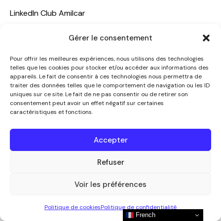
LinkedIn Club Amilcar
NOTRE GROUPE
Gérer le consentement
ACCUEIL
Pour offrir les meilleures expériences, nous utilisons des technologies
telles que les cookies pour stocker et/ou accéder aux informations des
AMILCAR TRAVEL CLUB
appareils. Le fait de consentir à ces technologies nous permettra de
CLUB AMILCAR, Club d'affaires international
traiter des données telles que le comportement de navigation ou les ID
uniques sur ce site. Le fait de ne pas consentir ou de retirer son
AGENCE MEDIANE
consentement peut avoir un effet négatif sur certaines
caractéristiques et fonctions.
CONTACT
NOUS CONTACTER
Accepter
+33 7 49 60 92 02
info@clubamilcar.fr
Refuser
Voir les préférences
CLUB AMILCAR by AMILCAR MAGAZINE GROUP
© 2013-
Politique de cookies
Politique de confidentialité
2026. Tous droits réservés.
French