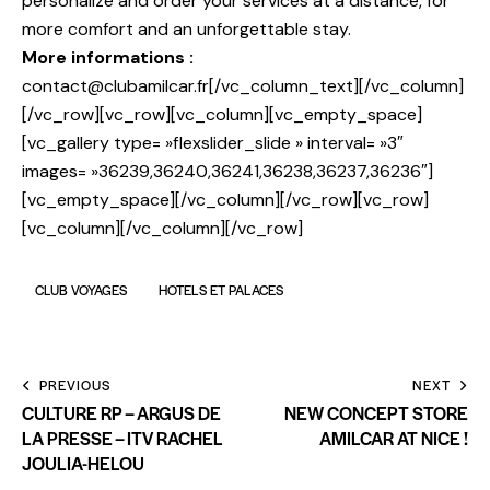
personalize and order your services at a distance, for
more comfort and an unforgettable stay.
More informations :
contact@clubamilcar.fr[/vc_column_text][/vc_column]
[/vc_row][vc_row][vc_column][vc_empty_space]
[vc_gallery type= »flexslider_slide » interval= »3″
images= »36239,36240,36241,36238,36237,36236″]
[vc_empty_space][/vc_column][/vc_row][vc_row]
[vc_column][/vc_column][/vc_row]
CLUB VOYAGES
HOTELS ET PALACES
PREVIOUS
NEXT
CULTURE RP – ARGUS DE
NEW CONCEPT STORE
LA PRESSE – ITV RACHEL
AMILCAR AT NICE !
JOULIA-HELOU