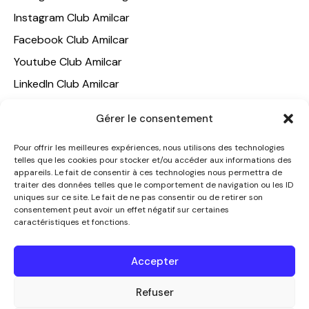
Instagram Club Amilcar
Facebook Club Amilcar
Youtube Club Amilcar
LinkedIn Club Amilcar
NOTRE GROUPE
Gérer le consentement
ACCUEIL
Pour offrir les meilleures expériences, nous utilisons des technologies
telles que les cookies pour stocker et/ou accéder aux informations des
AMILCAR TRAVEL CLUB
appareils. Le fait de consentir à ces technologies nous permettra de
CLUB AMILCAR, Club d'affaires international
traiter des données telles que le comportement de navigation ou les ID
uniques sur ce site. Le fait de ne pas consentir ou de retirer son
AGENCE MEDIANE
consentement peut avoir un effet négatif sur certaines
caractéristiques et fonctions.
CONTACT
NOUS CONTACTER
Accepter
+33 7 49 60 92 02
info@clubamilcar.fr
Refuser