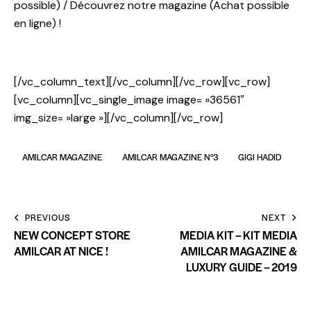
possible) / Découvrez notre magazine (Achat possible
en ligne) !
[/vc_column_text][/vc_column][/vc_row][vc_row]
[vc_column][vc_single_image image= »36561″
img_size= »large »][/vc_column][/vc_row]
AMILCAR MAGAZINE
AMILCAR MAGAZINE N°3
GIGI HADID
PREVIOUS
NEXT
NEW CONCEPT STORE
MEDIA KIT – KIT MEDIA
AMILCAR AT NICE !
AMILCAR MAGAZINE &
LUXURY GUIDE – 2019