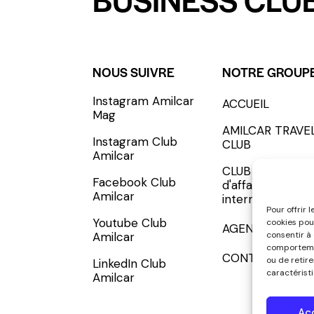
NOUS SUIVRE
NOTRE GROUP
Instagram Amilcar
ACCUEIL
S'INCRIRE - SUBSCRIBE
Mag
AMILCAR TRAVE
Instagram Club
CLUB
Amilcar
CLUB AMILCAR, 
Facebook Club
d'affaires
Amilcar
international
Pour offrir 
Youtube Club
cookies pou
AGENCE MEDIA
consentir à
Amilcar
comportemen
CONTACT
ou de retir
LinkedIn Club
caractéristi
Amilcar
Ac