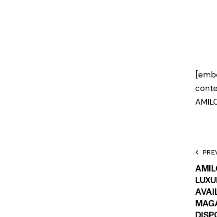
[embe
cont
AMILC
PRE
AMIL
LUXU
AVAI
MAGA
DISP