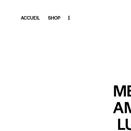
ACCUEIL
SHOP
ME
A
L