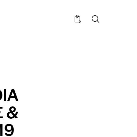
0
DIA
 &
19