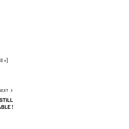
l »]
NEXT
STILL
BLE !