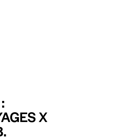
:
YAGES X
.