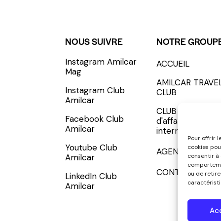
NOUS SUIVRE
NOTRE GROUP
Instagram Amilcar
ACCUEIL
S'INCRIRE - SUBSCRIBE
Mag
AMILCAR TRAVE
Instagram Club
CLUB
Amilcar
CLUB AMILCAR, 
Facebook Club
d'affaires
Amilcar
international
Pour offrir 
Youtube Club
cookies pou
AGENCE MEDIA
consentir à
Amilcar
comportemen
CONTACT
ou de retir
LinkedIn Club
caractéristi
Amilcar
Ac