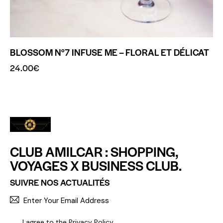
BLOSSOM N°7 INFUSE ME – FLORAL ET DÉLICAT
24.00
€
CLUB AMILCAR : SHOPPING,
VOYAGES X BUSINESS CLUB.
SUIVRE NOS ACTUALITÉS
S'INCR
I agree to the
Privacy Policy
.