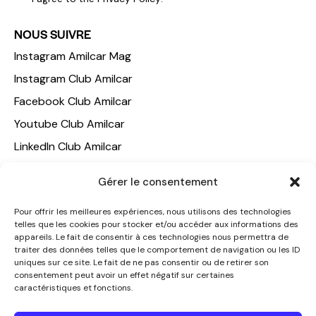
NOUS SUIVRE
Instagram Amilcar Mag
Instagram Club Amilcar
Facebook Club Amilcar
Youtube Club Amilcar
LinkedIn Club Amilcar
NOTRE GROUPE
Gérer le consentement
ACCUEIL
Pour offrir les meilleures expériences, nous utilisons des technologies
telles que les cookies pour stocker et/ou accéder aux informations des
AMILCAR TRAVEL CLUB
appareils. Le fait de consentir à ces technologies nous permettra de
CLUB AMILCAR, Club d'affaires international
traiter des données telles que le comportement de navigation ou les ID
uniques sur ce site. Le fait de ne pas consentir ou de retirer son
AGENCE MEDIANE
consentement peut avoir un effet négatif sur certaines
caractéristiques et fonctions.
CONTACT