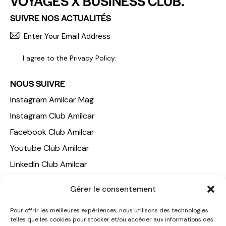
VOYAGES X BUSINESS CLUB.
SUIVRE NOS ACTUALITÉS
S'INCR
I agree to the
Privacy Policy
.
NOUS SUIVRE
Instagram Amilcar Mag
Instagram Club Amilcar
Facebook Club Amilcar
Youtube Club Amilcar
LinkedIn Club Amilcar
Gérer le consentement
NOTRE GROUPE
ACCUEIL
Pour offrir les meilleures expériences, nous utilisons des technologies
telles que les cookies pour stocker et/ou accéder aux informations des
AMILCAR TRAVEL CLUB