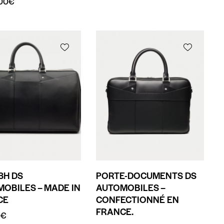
00
€
8H DS
PORTE-DOCUMENTS DS
OBILES – MADE IN
AUTOMOBILES –
CE
CONFECTIONNÉ EN
FRANCE.
0
€