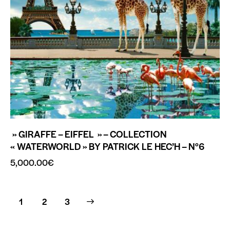
» GIRAFFE – EIFFEL » – COLLECTION
« WATERWORLD » BY PATRICK LE HEC’H – N°6
5,000.00
€
1
→
2
3