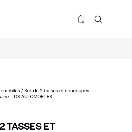
0
REJOINDRE LE CLUB AMILCAR (BUSINESS CLUB
CONCIERGERIE) : CONTACT@CLUBAMILCAR.F
tomobiles
Set de 2 tasses et soucoupes
elaine – DS AUTOMOBILES
 2 TASSES ET