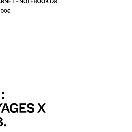
ARNET – NOTEBOOK DS
.00
€
:
YAGES X
.