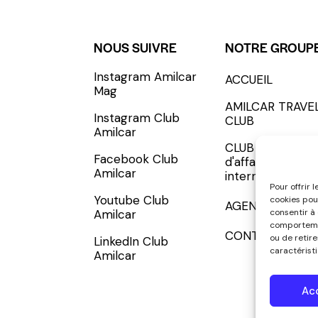
NOUS SUIVRE
NOTRE GROUP
Instagram Amilcar
ACCUEIL
S'INCRIRE - SUBSCRIBE
Mag
AMILCAR TRAVE
Instagram Club
CLUB
Amilcar
CLUB AMILCAR, 
Facebook Club
d'affaires
Amilcar
international
Pour offrir 
Youtube Club
cookies pou
AGENCE MEDIA
consentir à
Amilcar
comportemen
CONTACT
ou de retir
LinkedIn Club
caractéristi
Amilcar
Ac