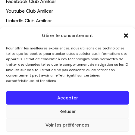
Facebook Club Amilcar
Youtube Club Amilcar
LinkedIn Club Amilcar
Gérer le consentement
NOTRE GROUPE
ACCUEIL
Pour offrir les meilleures expériences, nous utilisons des technologies
telles que les cookies pour stocker et/ou accéder aux informations des
AMILCAR TRAVEL CLUB
appareils. Le fait de consentir à ces technologies nous permettra de
CLUB AMILCAR, Club d'affaires international
traiter des données telles que le comportement de navigation ou les ID
uniques sur ce site. Le fait de ne pas consentir ou de retirer son
AGENCE MEDIANE
consentement peut avoir un effet négatif sur certaines
caractéristiques et fonctions.
CONTACT
NOUS CONTACTER
Accepter
+33 7 49 60 92 02
Refuser
info@clubamilcar.fr
Voir les préférences