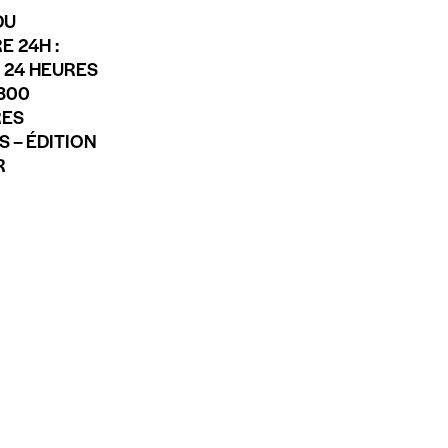
DU
E 24H :
 24 HEURES
 300
RES
 – ÉDITION
R