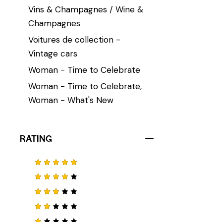
Vins & Champagnes / Wine &
Champagnes
Voitures de collection -
Vintage cars
Woman - Time to Celebrate
Woman - Time to Celebrate,
Woman - What's New
RATING
Note
5
sur 5
Note
4
sur 5
Note
3
sur
Not