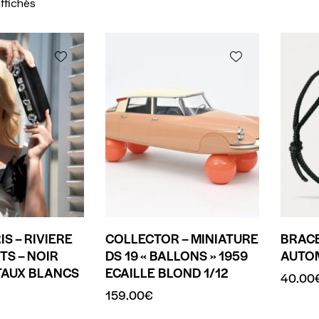
affichés
IS – RIVIERE
COLLECTOR – MINIATURE
BRACE
TS – NOIR
DS 19 « BALLONS » 1959
AUTO
TAUX BLANCS
ECAILLE BLOND 1/12
40.00
159.00
€