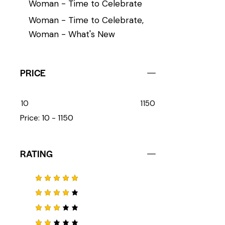
Woman - Time to Celebrate
Woman - Time to Celebrate,
Woman - What's New
PRICE
10
1150
Price:
10 - 1150
RATING
Note
5
sur 5
Note
4
sur 5
Note