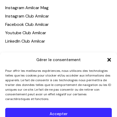
Instagram Amilcar Mag
Instagram Club Amilcar
Facebook Club Amilcar
Youtube Club Amilcar
LinkedIn Club Amilcar
NOTRE GROUPE
Gérer le consentement
ACCUEIL
Pour offrir les meilleures expériences, nous utilisons des technologies
AMILCAR TRAVEL CLUB
telles que les cookies pour stocker et/ou accéder aux informations des
appareils. Le fait de consentir à ces technologies nous permettra de
CLUB AMILCAR, Club d'affaires international
traiter des données telles que le comportement de navigation ou les ID
AGENCE MEDIANE
uniques sur ce site. Le fait de ne pas consentir ou de retirer son
consentement peut avoir un effet négatif sur certaines
CONTACT
caractéristiques et fonctions.
NOUS CONTACTER
Accepter