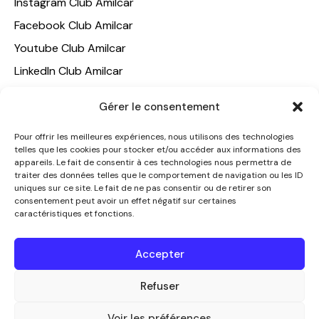
Instagram Club Amilcar
Facebook Club Amilcar
Youtube Club Amilcar
LinkedIn Club Amilcar
NOTRE GROUPE
Gérer le consentement
ACCUEIL
Pour offrir les meilleures expériences, nous utilisons des technologies
telles que les cookies pour stocker et/ou accéder aux informations des
AMILCAR TRAVEL CLUB
appareils. Le fait de consentir à ces technologies nous permettra de
CLUB AMILCAR, Club d'affaires international
traiter des données telles que le comportement de navigation ou les ID
uniques sur ce site. Le fait de ne pas consentir ou de retirer son
AGENCE MEDIANE
consentement peut avoir un effet négatif sur certaines
caractéristiques et fonctions.
CONTACT
NOUS CONTACTER
Accepter
+33 7 49 60 92 02
info@clubamilcar.fr
Refuser
Voir les préférences