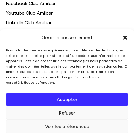
Facebook Club Amilcar
Youtube Club Amilcar
LinkedIn Club Amilcar
NOTRE GROUPE
Gérer le consentement
ACCUEIL
Pour offrir les meilleures expériences, nous utilisons des technologies
telles que les cookies pour stocker et/ou accéder aux informations des
AMILCAR TRAVEL CLUB
appareils. Le fait de consentir à ces technologies nous permettra de
CLUB AMILCAR, Club d'affaires international
traiter des données telles que le comportement de navigation ou les ID
uniques sur ce site. Le fait de ne pas consentir ou de retirer son
AGENCE MEDIANE
consentement peut avoir un effet négatif sur certaines
caractéristiques et fonctions.
CONTACT
NOUS CONTACTER
Accepter
+33 7 49 60 92 02
info@clubamilcar.fr
Refuser
Voir les préférences