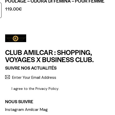
POULAGE – ODORA DI FEMINA – POUR FEMME
119.00
€
CLUB AMILCAR : SHOPPING,
VOYAGES X BUSINESS CLUB.
SUIVRE NOS ACTUALITÉS
S'INCR
I agree to the
Privacy Policy
.
NOUS SUIVRE
Instagram Amilcar Mag