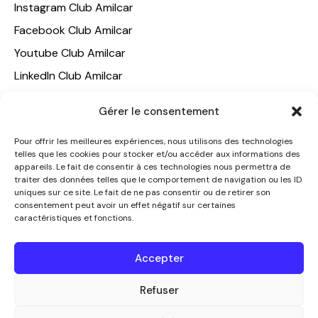
Instagram Club Amilcar
Facebook Club Amilcar
Youtube Club Amilcar
LinkedIn Club Amilcar
NOTRE GROUPE
Gérer le consentement
ACCUEIL
Pour offrir les meilleures expériences, nous utilisons des technologies
telles que les cookies pour stocker et/ou accéder aux informations des
AMILCAR TRAVEL CLUB
appareils. Le fait de consentir à ces technologies nous permettra de
CLUB AMILCAR, Club d'affaires international
traiter des données telles que le comportement de navigation ou les ID
uniques sur ce site. Le fait de ne pas consentir ou de retirer son
AGENCE MEDIANE
consentement peut avoir un effet négatif sur certaines
caractéristiques et fonctions.
CONTACT
NOUS CONTACTER
Accepter
+33 7 49 60 92 02
info@clubamilcar.fr
Refuser