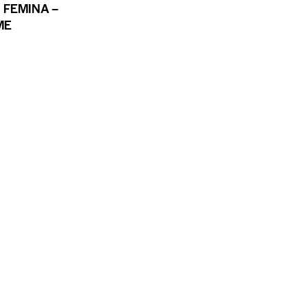
 FEMINA –
ME