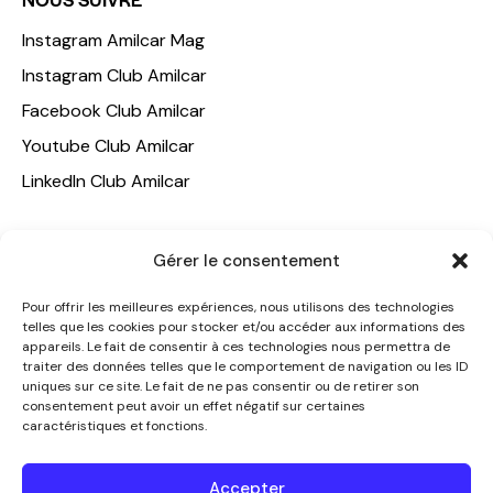
Instagram Amilcar Mag
Instagram Club Amilcar
Facebook Club Amilcar
Youtube Club Amilcar
LinkedIn Club Amilcar
NOTRE GROUPE
Gérer le consentement
ACCUEIL
Pour offrir les meilleures expériences, nous utilisons des technologies
AMILCAR TRAVEL CLUB
telles que les cookies pour stocker et/ou accéder aux informations des
appareils. Le fait de consentir à ces technologies nous permettra de
CLUB AMILCAR, Club d'affaires international
traiter des données telles que le comportement de navigation ou les ID
AGENCE MEDIANE
uniques sur ce site. Le fait de ne pas consentir ou de retirer son
consentement peut avoir un effet négatif sur certaines
CONTACT
caractéristiques et fonctions.
NOUS CONTACTER
Accepter