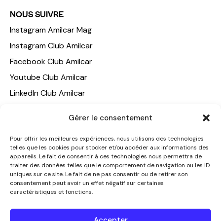
NOUS SUIVRE
Instagram Amilcar Mag
Instagram Club Amilcar
Facebook Club Amilcar
Youtube Club Amilcar
LinkedIn Club Amilcar
NOTRE GROUPE
Gérer le consentement
ACCUEIL
Pour offrir les meilleures expériences, nous utilisons des technologies
telles que les cookies pour stocker et/ou accéder aux informations des
AMILCAR TRAVEL CLUB
appareils. Le fait de consentir à ces technologies nous permettra de
CLUB AMILCAR, Club d'affaires international
traiter des données telles que le comportement de navigation ou les ID
uniques sur ce site. Le fait de ne pas consentir ou de retirer son
AGENCE MEDIANE
consentement peut avoir un effet négatif sur certaines
caractéristiques et fonctions.
CONTACT
NOUS CONTACTER
Accepter