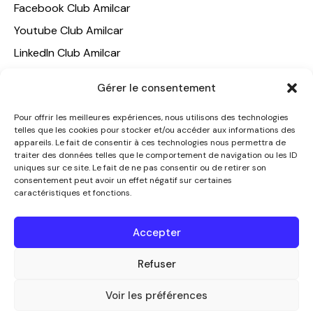
Facebook Club Amilcar
Youtube Club Amilcar
LinkedIn Club Amilcar
NOTRE GROUPE
Gérer le consentement
ACCUEIL
Pour offrir les meilleures expériences, nous utilisons des technologies
telles que les cookies pour stocker et/ou accéder aux informations des
AMILCAR TRAVEL CLUB
appareils. Le fait de consentir à ces technologies nous permettra de
CLUB AMILCAR, Club d'affaires international
traiter des données telles que le comportement de navigation ou les ID
uniques sur ce site. Le fait de ne pas consentir ou de retirer son
AGENCE MEDIANE
consentement peut avoir un effet négatif sur certaines
caractéristiques et fonctions.
CONTACT
NOUS CONTACTER
Accepter
+33 7 49 60 92 02
info@clubamilcar.fr
Refuser
Voir les préférences