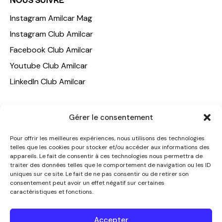
Instagram Amilcar Mag
Instagram Club Amilcar
Facebook Club Amilcar
Youtube Club Amilcar
LinkedIn Club Amilcar
NOTRE GROUPE
Gérer le consentement
ACCUEIL
Pour offrir les meilleures expériences, nous utilisons des technologies
AMILCAR TRAVEL CLUB
telles que les cookies pour stocker et/ou accéder aux informations des
appareils. Le fait de consentir à ces technologies nous permettra de
CLUB AMILCAR, Club d'affaires international
traiter des données telles que le comportement de navigation ou les ID
AGENCE MEDIANE
uniques sur ce site. Le fait de ne pas consentir ou de retirer son
consentement peut avoir un effet négatif sur certaines
CONTACT
caractéristiques et fonctions.
NOUS CONTACTER
Accepter