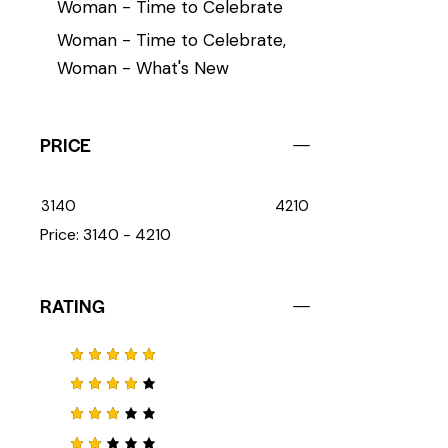
Woman - Time to Celebrate
Woman - Time to Celebrate,
Woman - What's New
PRICE
3140
4210
Price:
3140 - 4210
RATING
Note
5
sur 5
Note
4
sur 5
Note