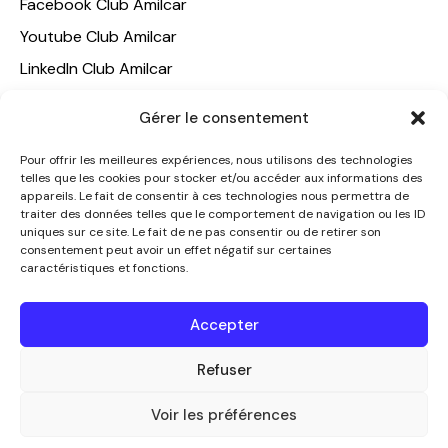
Facebook Club Amilcar
Youtube Club Amilcar
LinkedIn Club Amilcar
Gérer le consentement
NOTRE GROUPE
ACCUEIL
Pour offrir les meilleures expériences, nous utilisons des technologies
telles que les cookies pour stocker et/ou accéder aux informations des
AMILCAR TRAVEL CLUB
appareils. Le fait de consentir à ces technologies nous permettra de
CLUB AMILCAR, Club d'affaires international
traiter des données telles que le comportement de navigation ou les ID
uniques sur ce site. Le fait de ne pas consentir ou de retirer son
AGENCE MEDIANE
consentement peut avoir un effet négatif sur certaines
caractéristiques et fonctions.
CONTACT
NOUS CONTACTER
Accepter
+33 7 49 60 92 02
Refuser
info@clubamilcar.fr
Voir les préférences