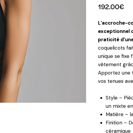
192.00
€
L’accroche-cœu
exceptionnel qu
praticité d’un
coquelicots fai
unique se fixe
vêtement grâc
Apportez une t
vos tenues av
Style – Piè
un mixte en
Matière – l
Finition – 
céramique