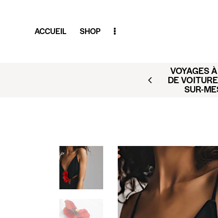
ACCUEIL
SHOP
TELS, VOLS, LOCATIONS
DÉCOUV
 ET RÉSERVER. VOYAGES
MAGAZINE
@CLUBAMILCAR.FR).