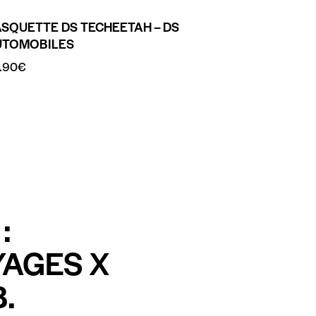
SQUETTE DS TECHEETAH – DS
UTOMOBILES
.90
€
:
YAGES X
.