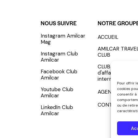
NOUS SUIVRE
NOTRE GROUP
Instagram Amilcar
ACCUEIL
S'INCRIRE - SUBSCRIBE
Mag
AMILCAR TRAVE
Instagram Club
CLUB
Amilcar
CLUB AMILCAR, 
Facebook Club
d'affaires
Amilcar
international
Pour offrir 
Youtube Club
cookies pou
AGENCE MEDIA
consentir à
Amilcar
comportemen
CONTACT
ou de retir
LinkedIn Club
caractéristi
Amilcar
Ac