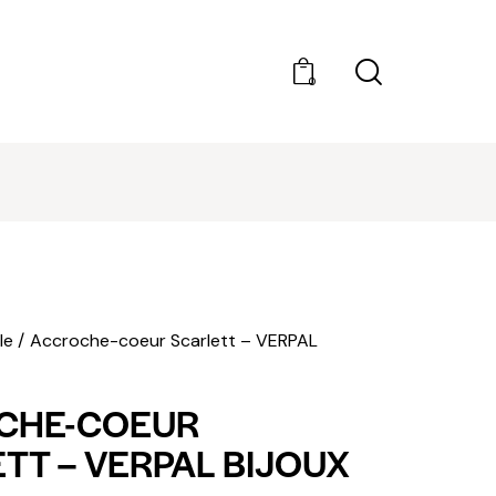
0
REJOINDRE LE CLUB AMILCAR (BUSINESS CLUB
CONCIERGERIE) : CONTACT@CLUBAMILCAR.F
le
Accroche-coeur Scarlett – VERPAL
CHE-COEUR
TT – VERPAL BIJOUX