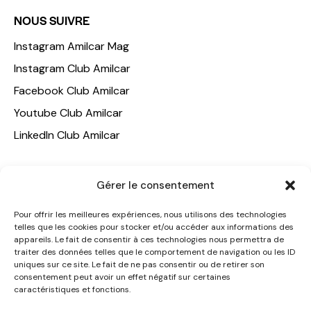
NOUS SUIVRE
Instagram Amilcar Mag
Instagram Club Amilcar
Facebook Club Amilcar
Youtube Club Amilcar
LinkedIn Club Amilcar
NOTRE GROUPE
Gérer le consentement
ACCUEIL
Pour offrir les meilleures expériences, nous utilisons des technologies
AMILCAR TRAVEL CLUB
telles que les cookies pour stocker et/ou accéder aux informations des
appareils. Le fait de consentir à ces technologies nous permettra de
CLUB AMILCAR, Club d'affaires international
traiter des données telles que le comportement de navigation ou les ID
AGENCE MEDIANE
uniques sur ce site. Le fait de ne pas consentir ou de retirer son
consentement peut avoir un effet négatif sur certaines
CONTACT
caractéristiques et fonctions.