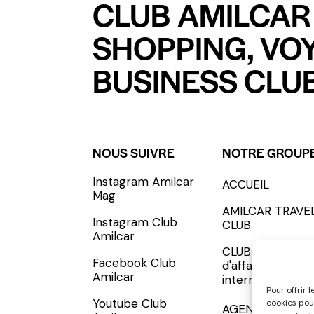
CLUB AMILCAR 
SHOPPING, VO
BUSINESS CLUB
NOUS SUIVRE
NOTRE GROUP
Instagram Amilcar
ACCUEIL
S'INCRIRE - SUBSCRIBE
Mag
AMILCAR TRAVE
Instagram Club
CLUB
Amilcar
CLUB AMILCAR, 
Facebook Club
d'affaires
Amilcar
international
Pour offrir 
Youtube Club
cookies pou
AGENCE MEDIA