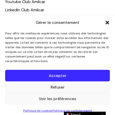
Youtube Club Amilcar
LinkedIn Club Amilcar
Gérer le consentement
NOTRE GROUPE
ACCUEIL
Pour offrir les meilleures expériences, nous utilisons des technologies
telles que les cookies pour stocker et/ou accéder aux informations des
AMILCAR TRAVEL CLUB
appareils. Le fait de consentir à ces technologies nous permettra de
CLUB AMILCAR, Club d'affaires international
traiter des données telles que le comportement de navigation ou les ID
uniques sur ce site. Le fait de ne pas consentir ou de retirer son
AGENCE MEDIANE
consentement peut avoir un effet négatif sur certaines
caractéristiques et fonctions.
CONTACT
NOUS CONTACTER
Accepter
+33 7 49 60 92 02
Refuser
info@clubamilcar.fr
Voir les préférences
CLUB AMILCAR by AMILCAR MAGAZINE GROUP
© 2013-
Politique de cookies
Politique de confidentialité
2026. Tous droits réservés.
French