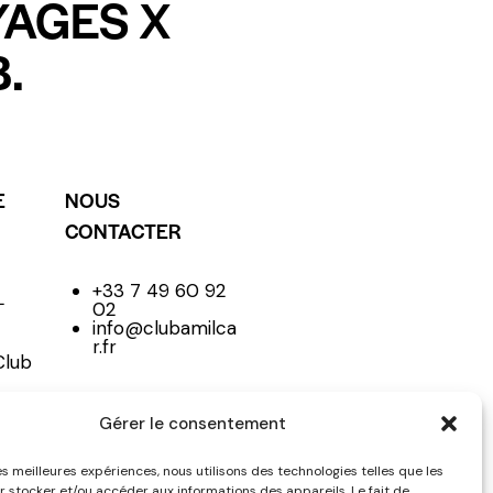
YAGES X
.
E
NOUS
CONTACTER
+33 7 49 60 92
L
02
info@clubamilca
r.fr
Club
Gérer le consentement
NE
les meilleures expériences, nous utilisons des technologies telles que les
r stocker et/ou accéder aux informations des appareils. Le fait de