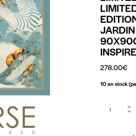
LIMITE
EDITIO
JARDIN 
90X90
INSPIR
278.00
€
10 en stock (