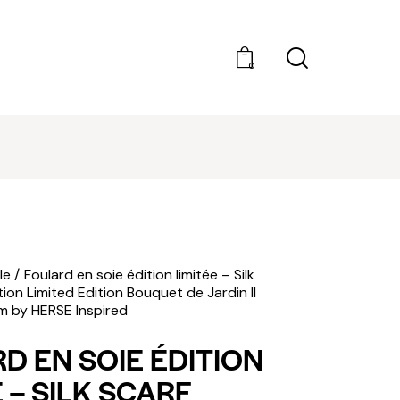
0
DÉCOUVRIR AMILCAR MAGAZINE GROUP - 35
MAGAZINES. ACHAT À L'UNITÉ OU ABONNEMEN
le
Foulard en soie édition limitée – Silk
ition Limited Edition Bouquet de Jardin II
m by HERSE Inspired
D EN SOIE ÉDITION
 – SILK SCARF