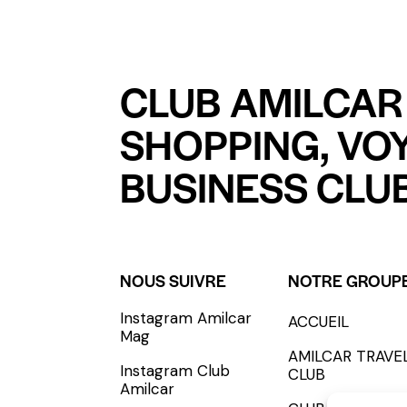
CLUB AMILCAR 
SHOPPING, VO
BUSINESS CLUB
NOUS SUIVRE
NOTRE GROUP
Instagram Amilcar
ACCUEIL
S'INCRIRE - SUBSCRIBE
Mag
AMILCAR TRAVE
Instagram Club
CLUB
Amilcar