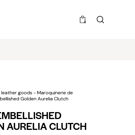
0
DÉCOUVRIR AMILCAR MAGAZINE GROUP - 35
MAGAZINES. ACHAT À L'UNITÉ OU ABONNEMEN
 leather goods - Maroquinerie de
ellished Golden Aurelia Clutch
EMBELLISHED
 AURELIA CLUTCH