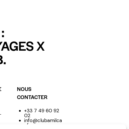
:
YAGES X
.
E
NOUS
CONTACTER
+33 7 49 60 92
L
02
info@clubamilca
r.fr