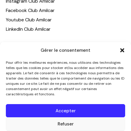
Instagram Club Amilcar
Facebook Club Amilcar
Youtube Club Amilcar
LinkedIn Club Amilcar
NOTRE GROUPE
Gérer le consentement
ACCUEIL
Pour offrir les meilleures expériences, nous utilisons des technologies
AMILCAR TRAVEL CLUB
telles que les cookies pour stocker et/ou accéder aux informations des
appareils. Le fait de consentir à ces technologies nous permettra de
CLUB AMILCAR, Club d'affaires international
traiter des données telles que le comportement de navigation ou les ID
AGENCE MEDIANE
uniques sur ce site. Le fait de ne pas consentir ou de retirer son
consentement peut avoir un effet négatif sur certaines
CONTACT
caractéristiques et fonctions.
NOUS CONTACTER
Accepter
+33 7 49 60 92 02
info@clubamilcar.fr
Refuser